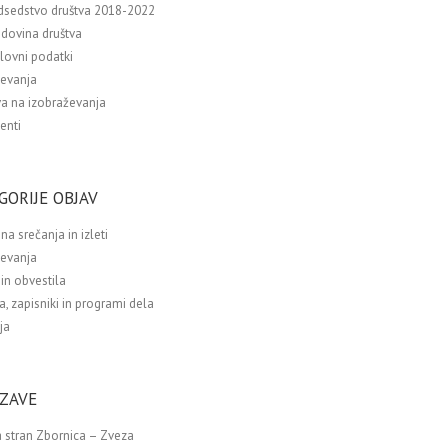
dsedstvo društva 2018-2022
dovina društva
lovni podatki
ževanja
va na izobraževanja
enti
GORIJE OBJAV
na srečanja in izleti
ževanja
in obvestila
a, zapisniki in programi dela
ja
ZAVE
 stran Zbornica – Zveza