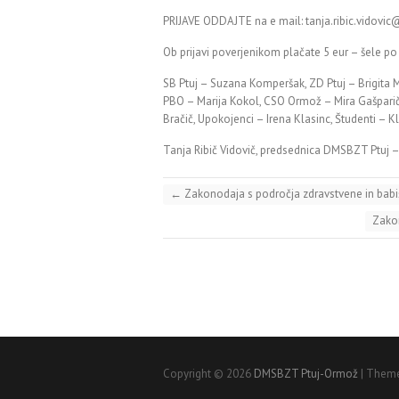
PRIJAVE ODDAJTE na e mail: tanja.ribic.vidovic
Ob prijavi poverjenikom plačate 5 eur – šele po 
SB Ptuj – Suzana Komperšak, ZD Ptuj – Brigita 
PBO – Marija Kokol, CSO Ormož – Mira Gašparič
Bračič, Upokojenci – Irena Klasinc, Študenti – 
Tanja Ribič Vidovič, predsednica DMSBZT Ptuj 
←
Zakonodaja s področja zdravstvene in babiš
Zakon
Copyright © 2026
DMSBZT Ptuj-Ormož
| Theme