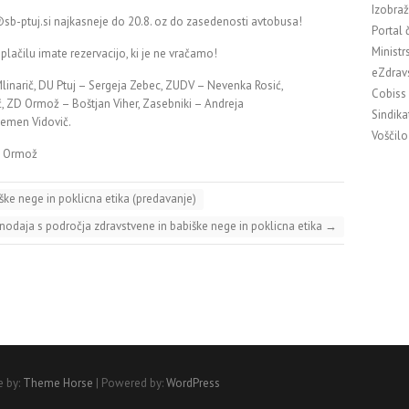
Izobraž
@sb-ptuj.si najkasneje do 20.8. oz do zasedenosti avtobusa!
Portal 
Ministr
plačilu imate rezervacijo, ki je ne vračamo!
eZdrav
Mlinarič, DU Ptuj – Sergeja Zebec, ZUDV – Nevenka Rosić,
Cobiss
, ZD Ormož – Boštjan Viher, Zasebniki – Andreja
Sindika
Klemen Vidovič.
Voščilo
– Ormož
ke nege in poklicna etika (predavanje)
odaja s področja zdravstvene in babiške nege in poklicna etika
→
 by:
Theme Horse
| Powered by:
WordPress