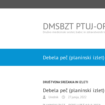
DMSBZT PTUJ-
Drušvo medicinski sester, babic in zdravstvenih
Debela peč (planinski izlet)
DRUŠTVENA SREČANJA IN IZLETI
Debela peč (planinski izlet)
Urednik
27 junija, 2022