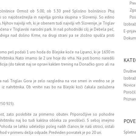
Pre
Zgo
bolnišnice Ormož ob 5.00, ob 5.30 pred Splošno bolnišnico Ptuj
jci so najobsežnejša in najvišja gorska skupina v Sloveniji. So edino
Pos
jihov najvišji vrh, ki je obenem tudi najvišji vrh Slovenije, je Triglav
Izobra
jučena v Triglavski narodni park. In naš pohodniški cilj je Debela peč,
E-prija
 dviga nad dolino Krme, na drugi strani pa se zložno spušča proti
Dokum
omo peš podali 1 uro hoda do Blejske koče na Lipanci, ki je 1630 m
hrbtnika. Nato imamo še 2 ure hoje do vrha. Na poti bomo naredili
KATE
icija (do takrat naj se opravi kakšen trening na Donačko goro ali na
Društve
Izobra
 naš Triglav. Gora je zelo razgledna na vse smeri in vredno se je
Novice 
a iz nahrbtnika. Ob vrnitvi nas bo na Blejski koči čakala zaslužena
Poročil
Priznan
250 925).
t, zato poskrbite za primerno obutev. Priporočljive so pohodne
nahrbtniku naj bo tudi kakšna obleka za preobleči. S seboj imejmo
POVE
Pohoda se lahko udeležijo poleg naših članov, še naši otroci, ostali
Spletna
ohod v primeru dežja odpade. Predviden povratek je po 20 uri.