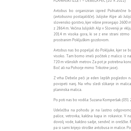
PLANINSKI IZLET – DEBELA PEČ (10. 9. 2022)
Avtobus bo organiziran izpred Psihiatrične 
(avtobusno postajališče). Julijske Alpe ali Juli
slovensko gorstvo, kjer višine presegajo 2600 m. N
z 2864 m. Večina Julijskih Alp v Sloveniji je vkl
2014 m visoka gora, ki se z ene strani strmo
prostranim Pokljuškim gozdovom.
Avtobus nas bo popeljal do Pokljuke, kjer se b
visoko. Tam bomo imeli počitek z malico iz na
720 m višinskih metrov. Za pot je potrebna kond
Boč ali na Pohorje mimo Trikotne jase).
Z vrha Debele peči je eden lepših pogledov na
povzpeti nanj. Na vrhu sledi slikanje in malic
planinska malica.
Po poti nas bo vodila: Suzana Komperšak (031 
Udeležba na pohodu je na lastno odgovornos
palice, vetrovka, kakšna kapa in rokavice. V 
dovolj vode, kakšno sadje, sendvič in oreščke. 
pa si sami krijejo stroške avtobusa in malice. P