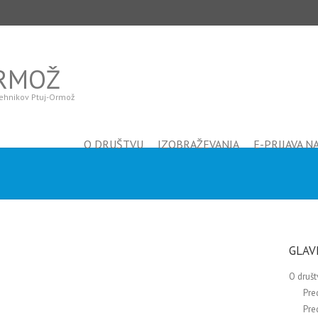
ORMOŽ
 tehnikov Ptuj-Ormož
O DRUŠTVU
IZOBRAŽEVANJA
E-PRIJAVA N
GLAV
O društ
Pre
Pre