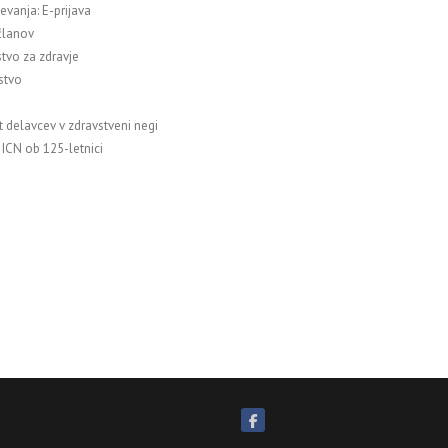
evanja: E-prijava
članov
stvo za zdravje
stvo
t delavcev v zdravstveni negi
 ICN ob 125-letnici