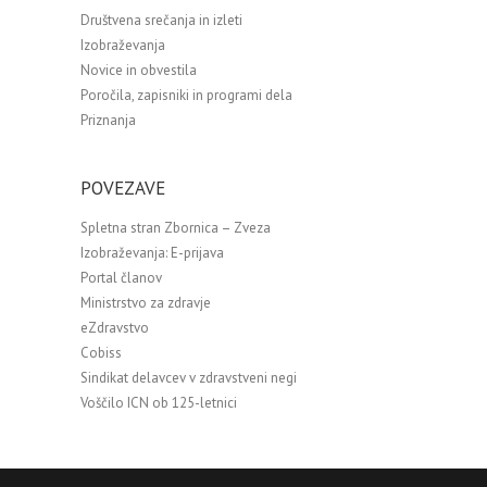
Društvena srečanja in izleti
Izobraževanja
Novice in obvestila
Poročila, zapisniki in programi dela
Priznanja
POVEZAVE
Spletna stran Zbornica – Zveza
Izobraževanja: E-prijava
Portal članov
Ministrstvo za zdravje
eZdravstvo
Cobiss
Sindikat delavcev v zdravstveni negi
Voščilo ICN ob 125-letnici