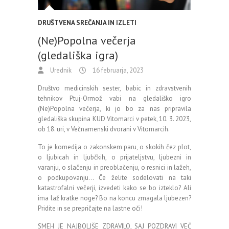
DRUŠTVENA SREČANJA IN IZLETI
(Ne)Popolna večerja
(gledališka igra)
Urednik
16 februarja, 2023
Društvo medicinskih sester, babic in zdravstvenih
tehnikov Ptuj-Ormož vabi na gledališko igro
(Ne)Popolna večerja, ki jo bo za nas pripravila
gledališka skupina KUD Vitomarci v petek, 10. 3. 2023,
ob 18. uri, v Večnamenski dvorani v Vitomarcih.
To je komedija o zakonskem paru, o skokih čez plot,
o ljubicah in ljubčkih, o prijateljstvu, ljubezni in
varanju, o slačenju in preoblačenju, o resnici in lažeh,
o podkupovanju… Če želite sodelovati na taki
katastrofalni večerji, izvedeti kako se bo izteklo? Ali
ima laž kratke noge? Bo na koncu zmagala ljubezen?
Pridite in se prepričajte na lastne oči!
SMEH JE NAJBOLJŠE ZDRAVILO, SAJ POZDRAVI VEČ