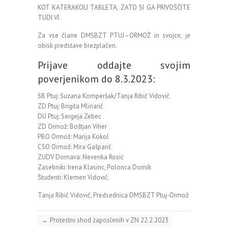
KOT KATERAKOLI TABLETA, ZATO SI GA PRIVOŠČITE
TUDI VI.
Za vse člane DMSBZT PTUJ–ORMOŽ in svojce, je
obisk predstave brezplačen.
Prijave oddajte svojim
poverjenikom do 8.3.2023:
SB Ptuj: Suzana Komperšak/Tanja Ribič Vidovič
ZD Ptuj: Brigita Mlinarič
DU Ptuj: Sergeja Zebec
ZD Ormož: Boštjan Viher
PBO Ormož: Marija Kokol
CSO Ormož: Mira Gašparič
ZUDV Dornava: Nevenka Rosić
Zasebniki: Irena Klasinc, Polonca Dornik
Študenti: Klemen Vidovič.
Tanja Ribič Vidovič, Predsednica DMSBZT Ptuj-Ormož
←
Protestni shod zaposlenih v ZN 22.2.2023