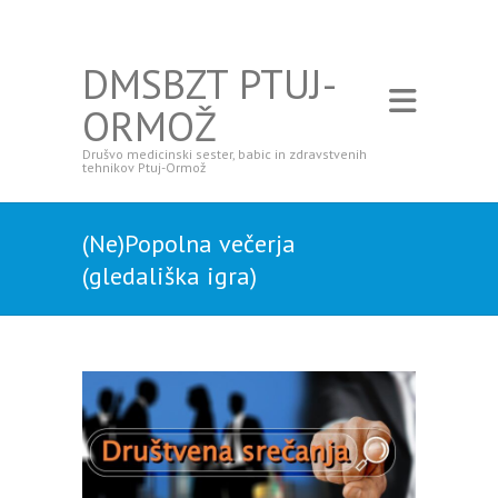
DMSBZT PTUJ-
ORMOŽ
Drušvo medicinski sester, babic in zdravstvenih
tehnikov Ptuj-Ormož
(Ne)Popolna večerja
(gledališka igra)