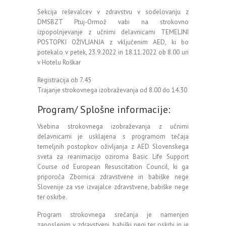
Sekcija reševalcev v zdravstvu v sodelovanju z
DMSBZT Ptuj-Ormož vabi na strokovno
izpopolnjevanje z učnimi delavnicami TEMELJNI
POSTOPKI OŽIVLJANJA z vključenim AED, ki bo
potekalo v petek, 23.9.2022 in 18.11.2022 ob 8.00 uri
v Hotelu Roškar
Registracija ob 7.45
Trajanje strokovnega izobraževanja od 8.00 do 14.30
Program/ Splošne informacije:
Vsebina strokovnega izobraževanja z učnimi
delavnicami je usklajena s programom tečaja
temeljnih postopkov oživljanja z AED Slovenskega
sveta za reanimacijo oziroma Basic Life Support
Course od European Resuscitation Council, ki ga
priporoča Zbornica zdravstvene in babiške nege
Slovenije za vse izvajalce zdravstvene, babiške nege
ter oskrbe.
Program strokovnega srečanja je namenjen
zaposlenim v zdravstveni, babiški negi ter oskrbi in je