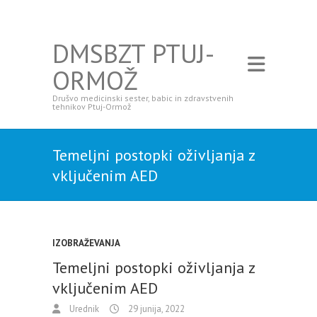
DMSBZT PTUJ-
ORMOŽ
Drušvo medicinski sester, babic in zdravstvenih
tehnikov Ptuj-Ormož
Temeljni postopki oživljanja z
vključenim AED
IZOBRAŽEVANJA
Temeljni postopki oživljanja z
vključenim AED
Urednik
29 junija, 2022