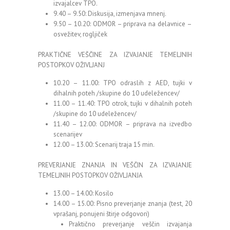
izvajalcev TPO.
9.40 – 9.50: Diskusija, izmenjava mnenj.
9.50 – 10.20: ODMOR – priprava na delavnice –
osvežitev, rogljiček
PRAKTIČNE VEŠČINE ZA IZVAJANJE TEMELJNIH
POSTOPKOV OŽIVLJANJ
10.20 – 11.00: TPO odraslih z AED, tujki v
dihalnih poteh /skupine do 10 udeležencev/
11.00 – 11.40: TPO otrok, tujki v dihalnih poteh
/skupine do 10 udeležencev/
11.40 – 12.00: ODMOR – priprava na izvedbo
scenarijev
12.00 – 13.00: Scenarij traja 15 min.
PREVERJANJE ZNANJA IN VEŠČIN ZA IZVAJANJE
TEMELJNIH POSTOPKOV OŽIVLJANJA
13.00 – 14.00: Kosilo
14.00 – 15.00: Pisno preverjanje znanja (test, 20
vprašanj, ponujeni štirje odgovori)
Praktično preverjanje veščin izvajanja