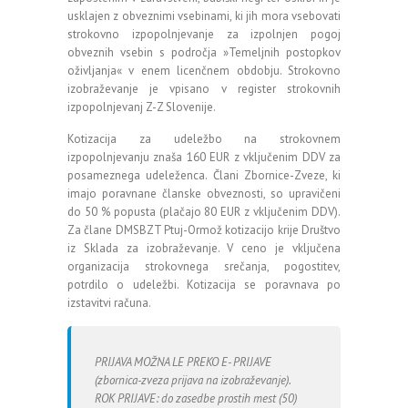
usklajen z obveznimi vsebinami, ki jih mora vsebovati
strokovno izpopolnjevanje za izpolnjen pogoj
obveznih vsebin s področja »Temeljnih postopkov
oživljanja« v enem licenčnem obdobju. Strokovno
izobraževanje je vpisano v register strokovnih
izpopolnjevanj Z-Z Slovenije.
Kotizacija za udeležbo na strokovnem
izpopolnjevanju znaša 160 EUR z vključenim DDV za
posameznega udeleženca. Člani Zbornice-Zveze, ki
imajo poravnane članske obveznosti, so upravičeni
do 50 % popusta (plačajo 80 EUR z vključenim DDV).
Za člane DMSBZT Ptuj-Ormož kotizacijo krije Društvo
iz Sklada za izobraževanje. V ceno je vključena
organizacija strokovnega srečanja, pogostitev,
potrdilo o udeležbi. Kotizacija se poravnava po
izstavitvi računa.
PRIJAVA MOŽNA LE PREKO E- PRIJAVE
(zbornica-zveza prijava na izobraževanje).
ROK PRIJAVE: do zasedbe prostih mest (50)