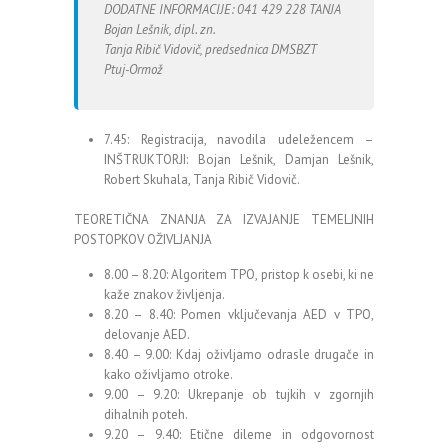
DODATNE INFORMACIJE: 041 429 228 TANJA
Bojan Lešnik, dipl. zn.
Tanja Ribič Vidovič, predsednica DMSBZT
Ptuj-Ormož
7.45: Registracija, navodila udeležencem –
INŠTRUKTORJI: Bojan Lešnik, Damjan Lešnik,
Robert Skuhala, Tanja Ribič Vidovič.
TEORETIČNA ZNANJA ZA IZVAJANJE TEMELJNIH
POSTOPKOV OŽIVLJANJA
8.00 – 8.20: Algoritem TPO, pristop k osebi, ki ne
kaže znakov življenja.
8.20 – 8.40: Pomen vključevanja AED v TPO,
delovanje AED.
8.40 – 9.00: Kdaj oživljamo odrasle drugače in
kako oživljamo otroke.
9.00 – 9.20: Ukrepanje ob tujkih v zgornjih
dihalnih poteh.
9.20 – 9.40: Etične dileme in odgovornost