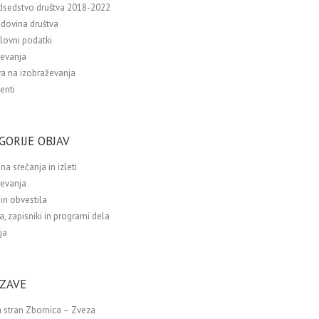
dsedstvo društva 2018-2022
dovina društva
lovni podatki
ževanja
va na izobraževanja
enti
GORIJE OBJAV
na srečanja in izleti
ževanja
in obvestila
a, zapisniki in programi dela
ja
ZAVE
 stran Zbornica – Zveza