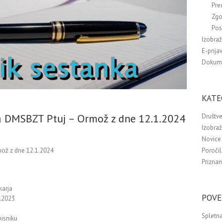
Pre
Zgo
Pos
Izobra
E-prija
Dokum
KATE
va DMSBZT Ptuj – Ormož z dne 12.1.2024
Društve
Izobra
Novice 
Poročil
ož z dne 12.1.2024
Priznan
karja
POVE
0.2023
Spletna
pisniku