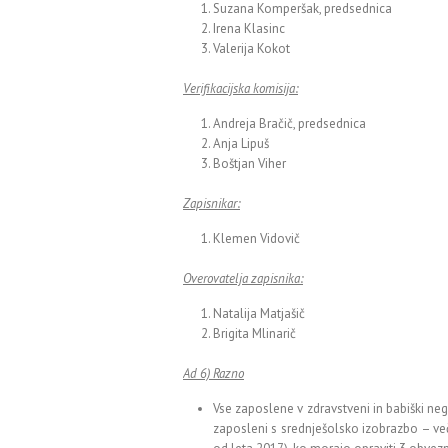
Suzana Komperšak, predsednica
Irena Klasinc
Valerija Kokot
Verifikacijska komisija:
Andreja Bračič, predsednica
Anja Lipuš
Boštjan Viher
Zapisnikar:
Klemen Vidovič
Overovatelja zapisnika:
Natalija Matjašič
Brigita Mlinarič
Ad 6) Razno
Vse zaposlene v zdravstveni in babiški neg
zaposleni s srednješolsko izobrazbo – veči