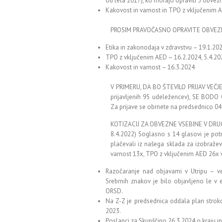
od leta 2017), ko morajo opraviti 3 obvez
Kakovost in varnost in TPO z vključenim 
PROSIM PRAVOČASNO OPRAVITE OBVEZN
Etika in zakonodaja v zdravstvu – 19.1.20
TPO z vključenim AED – 16.2.2024, 5.4.20
Kakovost in varnost – 16.3.2024
V PRIMERU, DA BO ŠTEVILO PRIJAV VEČJE
prijavljenih 95 udeležencev), SE B
Za prijave se obrnete na predsednico 0
KOTIZACIJ ZA OBVEZNE VSEBINE V DRUGI
8.4.2022) Soglasno s 14 glasovi je pot
plačevali iz našega sklada za izobražev
varnost 13x, TPO z vključenim AED 26x v
Razočaranje nad objavami v Utripu – več
Srebrnih znakov je bilo objavljeno le v e
ORSD.
Na Z-Z je predsednica oddala plan stroko
2023.
Poslanci za Skupščino 26.3.2024 o kraju in