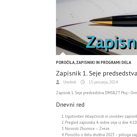
POROČILA, ZAPISNIKI IN PROGRAMI DELA
Zapisnik 1. Seje predsedst
Urednik
15 januarja, 2024
Zapisnik 1. Seje predsedstva DMSBZT Ptuj–Orm
Dnevni red
Ugotovitev sklepčnosti in izvolitev zapisni
Pregled zapisnika 4. redne seje iz dne 4.1
Novosti Zbornice – Zveze
Poročilo o delu društva 2023 – priloga za