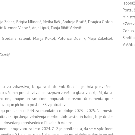
Izobraž
Portal 
Ministr
ja Zebec, Brigita Mlinarič, Metka Rašl, Andreja Bračič, Dragica Golob,
eZdrav
, Klemen Vidovič, Anja Lipuš, Tanja Ribič Vidovič.
Cobiss
Sindika
, Gordana Zelenik, Marija Kokol, Polonca Dovnik, Maja Zakelšek,
Voščilo
idovič.
ta za zdravstvo, ki ga vodi dr. Erik Brecelj, je bila posvečena
po izčrpnih predstavitvah in razpravi z večino glasov zaključil, da so
ni negi nujne in smotrne. pripravili ustrezno dokumentacijo s
zacij in jih bodo poslali SS v potrditev
vega predsednika EFN za mandatno obdobje 2023– 2025. Na mesto
ttas iz ciprskega združenja medicinskih sester in babic, ki je doslej
dil dosedanjo predsednico Elizabeth Adams,
šnemu dogovoru za leto 2024. Z -Z je predlagala, da se v splošnem
ča z 0,5 dipl. m. s. na 1 dipl. m. s. – za polni delovni čas in ne več