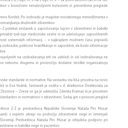
nikov s kroničnimi nenalezljivimi boleznimi in preventivne preglede
Denis Kordež. Po izobrazbi je magister inovativnega menedžmenta v
 pomanjkanja družinskih zdravnikov.
Z potekal sestanek o zaposlovanju tujcev v zdravstveni in babiški
e privabiti tudi tuje medicinske sestre in se udeležujejo zaposlitvenih
ivosti sistemskih informacij. – v najkrajšem možnem času pripravili
zobrazbe, poklicne kvalifikacije in zaposlitve, da bodo informacije
itve
prijavljenih na izobraževanja teh ne udeleži in od izobraževanja ne
bo nekomu drugemu in povzročijo dodatne stroške organizatorju
vske standarde in normative. Na sestanku sta bila prisotna na novo
 in Eva Vodnik. Sestanek je vodila v. d. direktorice Direktorata za
Zbornice – Zveze se ga je udeležila Zdenka Kramar, ki je prisotnim
 standardov in normativov v zdravstveni. Sedaj gre v ponovni pregled
ednice Z-Z je predsednica Republike Slovenije Nataša Pirc Musar
nanili z nujnimi ukrepi na področju zdravstvene nege in izmenjali
Sloveniji. Predsednica Nataša Pirc Musar je obljubila podporo pri
dravstvene in babiške nege in pacientov