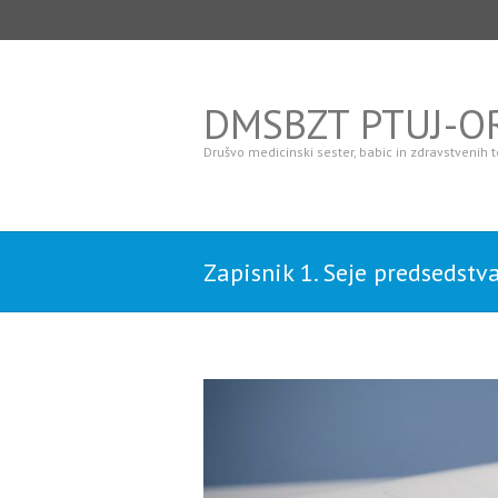
DMSBZT PTUJ-
Drušvo medicinski sester, babic in zdravstvenih
Zapisnik 1. Seje predsedst