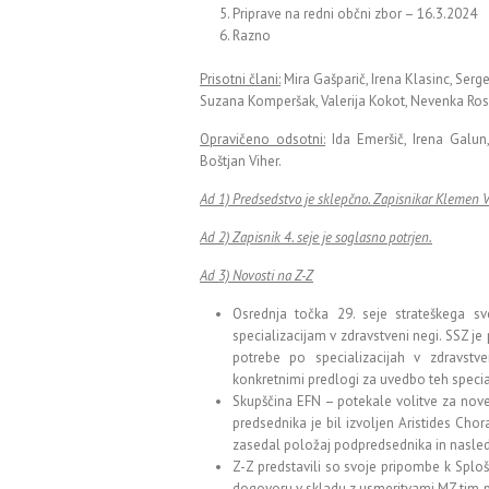
Priprave na redni občni zbor – 16.3.2024
Razno
Prisotni člani:
Mira Gašparič, Irena Klasinc, Serge
Suzana Komperšak, Valerija Kokot, Nevenka Rosić
Opravičeno odsotni:
Ida Emeršič, Irena Galun
Boštjan Viher.
Ad 1) Predsedstvo je sklepčno. Zapisnikar Klemen V
Ad 2) Zapisnik 4. seje je soglasno potrjen.
Ad 3) Novosti na Z-Z
Osrednja točka 29. seje strateškega sve
specializacijam v zdravstveni negi. SSZ je 
potrebe po specializacijah v zdravstve
konkretnimi predlogi za uvedbo teh speciali
Skupščina EFN – potekale volitve za no
predsednika je bil izvoljen Aristides Chora
zasedal položaj podpredsednika in nasle
Z-Z predstavili so svoje pripombe k Splo
dogovoru v skladu z usmeritvami MZ tim pove