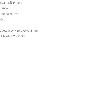
evanja: E-prijava
članov
stvo za zdravje
stvo
t delavcev v zdravstveni negi
 ICN ob 125-letnici