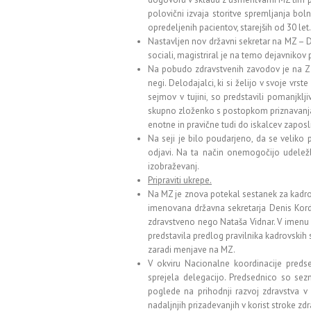
polovični izvaja storitve spremljanja bol
opredeljenih pacientov, starejših od 30 let.
Nastavljen nov državni sekretar na MZ – 
sociali, magistriral je na temo dejavnikov
Na pobudo zdravstvenih zavodov je na Z–
negi. Delodajalci, ki si želijo v svoje vrst
sejmov v tujini, so predstavili pomanjklj
skupno zloženko s postopkom priznavanja i
enotne in pravične tudi do iskalcev zaposl
Na seji je bilo poudarjeno, da se veliko 
odjavi. Na ta način onemogočijo udelež
izobraževanj.
Pripraviti ukrepe.
Na MZ je znova potekal sestanek za kadro
imenovana državna sekretarja Denis Kordež
zdravstveno nego Nataša Vidnar. V imenu 
predstavila predlog pravilnika kadrovskih
zaradi menjave na MZ.
V okviru Nacionalne koordinacije preds
sprejela delegacijo. Predsednico so sez
poglede na prihodnji razvoj zdravstva v 
nadaljnjih prizadevanjih v korist stroke z