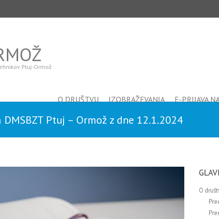
ORMOŽ
 tehnikov Ptuj-Ormož
O DRUŠTVU
IZOBRAŽEVANJA
E-PRIJAVA N
va DMSBZT Ptuj – Ormož z dne 12.1.2024
GLAV
O društ
Pre
Pre