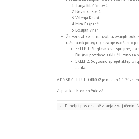
Tanja Ribič Vidovič
Nevenka Rosič
Valerija Kokot
Mira Gašparič
Boštjan Viher
Že večkrat se je na izobraževanjih poka
računalnik poleg registracije istočasno po
SKLEP 1: Soglasno se sprejme, da 
Društvu pozitivno zaključili, zato se
SKLEP 2: Soglasno sprejet sklep o iz
aprila.
V DMSBZT PTUJ–ORMOŽ je na dan 1.1.2024 ime
Zapisnikar: Klemen Vidovič
←
Temeljni postopki oživljanja z vključenim 