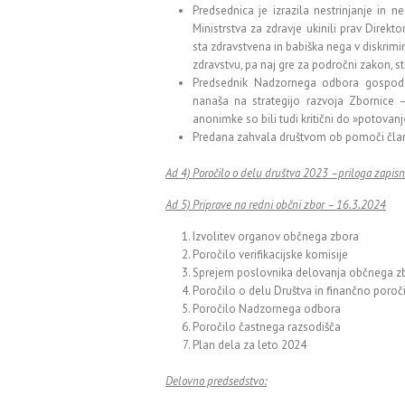
Predsednica je izrazila nestrinjanje in 
Ministrstva za zdravje ukinili prav Direkto
sta zdravstvena in babiška nega v diskrimi
zdravstvu, pa naj gre za področni zakon, s
Predsednik Nadzornega odbora gospod 
nanaša na strategijo razvoja Zbornice –
anonimke so bili tudi kritični do »potovanj
Predana zahvala društvom ob pomoči čla
Ad 4) Poročilo o delu društva 2023 –priloga zapis
Ad 5) Priprave na redni občni zbor – 16.3.2024
Izvolitev organov občnega zbora
Poročilo verifikacijske komisije
Sprejem poslovnika delovanja občnega z
Poročilo o delu Društva in finančno poroč
Poročilo Nadzornega odbora
Poročilo častnega razsodišča
Plan dela za leto 2024
Delovno predsedstvo: