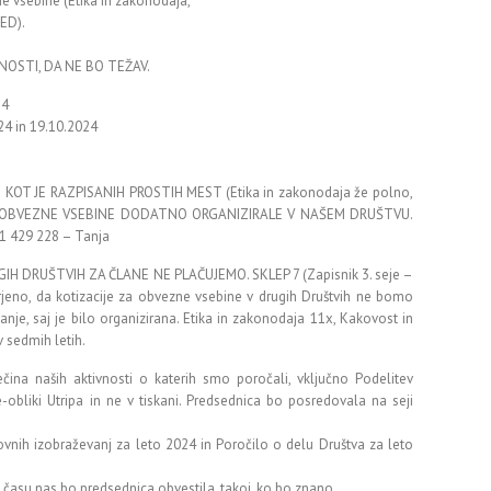
ne vsebine (Etika in zakonodaja,
AED).
OSTI, DA NE BO TEŽAV.
24
24 in 19.10.2024
 KOT JE RAZPISANIH PROSTIH MEST (Etika in zakonodaja že polno,
ODO OBVEZNE VSEBINE DODATNO ORGANIZIRALE V NAŠEM DRUŠTVU.
41 429 228 – Tanja
H DRUŠTVIH ZA ČLANE NE PLAČUJEMO. SKLEP 7 (Zapisnik 3. seje –
rjeno, da kotizacije za obvezne vsebine v drugih Društvih ne bomo
anje, saj je bilo organizirana. Etika in zakonodaja 11x, Kakovost in
 sedmih letih.
ina naših aktivnosti o katerih smo poročali, vključno Podelitev
-obliki Utripa in ne v tiskani. Predsednica bo posredovala na seji
vnih izobraževanj za leto 2024 in Poročilo o delu Društva za leto
 času nas bo predsednica obvestila, takoj, ko bo znano.