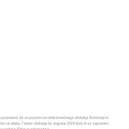
i pozivamo, da so pozorni na iztek licenčnega obdobja. Bolničarji in
ni se izteka 7 letno obdobje že avgusta 2024 (tisti, ki so zaposleni