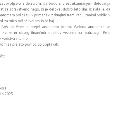
nezadovoljstvo z dejstvom, da bodo s prestrukturiranjem delovanja
rat za zdravstveno nego, ki je deloval dobro leto dni. Izjavila je, da
natornem položaju v primerjavi z drugimi tremi reguliranimi poklici v
tol za mizo odločevalcev in še kaj.
Boštjan Viher je prejel anonimno pismo. Vsebina anonimke se
 Zveze in obseg finančnih sredstev vezanih na realizacijo. Pisci
« vodstva v tujino.
nom za prejeto pomoč ob poplavah.
niku
bora
ilo 2023