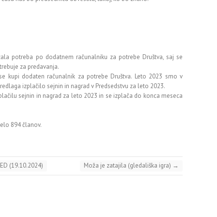
zala potreba po dodatnem računalniku za potrebe Društva, saj se
trebuje za predavanja.
se kupi dodaten računalnik za potrebe Društva. Leto 2023 smo v
 predlaga izplačilo sejnin in nagrad v Predsedstvu za leto 2023.
plačilu sejnin in nagrad za leto 2023 in se izplača do konca meseca
lo 894 članov.
AED (19.10.2024)
Moža je zatajila (gledališka igra)
→