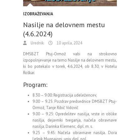
IZOBRAŽEVANJA
Nasilje na delovnem mestu
(4.6.2024)
Urednik
10 aprila, 2024
DMSBZT Ptuj-Ormož vabi na strokovno
izpopolnjevanje na temo Nasilje na delovnem mestu,
ki bo potekalo v torek, 4.6.2024, ob 8.30, v Hotelu
Roškar.
Program:
8.30 – 9.00: Registracija udeležencev,
9.00 – 9.25: Pozdrav predsednice DMSBZT Ptuj-
Ormož, Tanje Ribič Vidovič
9.00 – 9.25: Opredelitev nasilja, vrste in oblike
nasilja, dejavniki tveganja, načela obravnave
nasilja. Darinka Klemenc, dipl. m. s.
9.25 – 9.45: Načela obravnave nasilja. Dora
Lešnik Mugnaioni, univ. dipl. pol.