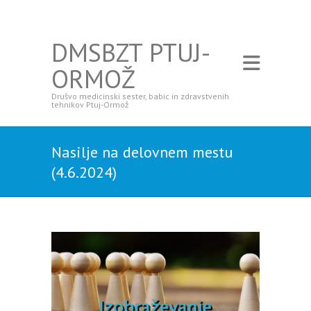
DMSBZT PTUJ-
ORMOŽ
Drušvo medicinski sester, babic in zdravstvenih
tehnikov Ptuj-Ormož
Nasilje na delovnem mestu
(4.6.2024)