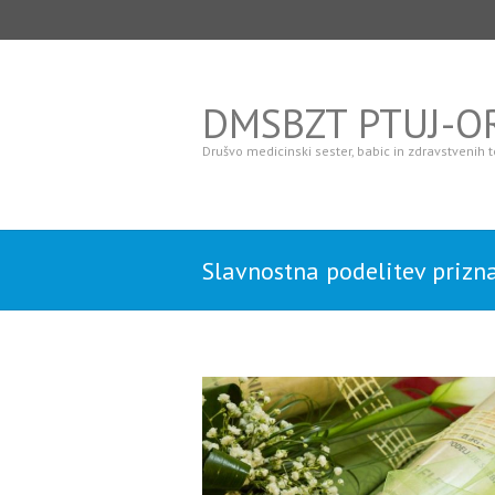
DMSBZT PTUJ-
Drušvo medicinski sester, babic in zdravstvenih
Slavnostna podelitev prizna