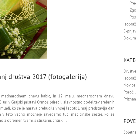
Pre
Zgo
Pos
Izobra
E-prija
Dokum
KATE
Društve
nj društva 2017 (fotogalerija)
Izobra
Novice 
Poročil
mednarodnem dnevu babic, in 12. maju, mednarodnem dnevu
Priznan
. uri v Grajski pristavi Ormož priredili slavnostno podelitev srebrnih
adi, ko se je narava prebudila v vsej lepoti; 1 maj predstavlja dan
eta v leto vedno močneje zavedamo tudi medicinske sestre, ko se
POVE
o z obremenitvami, s stiskami, pritiski…
Spletna