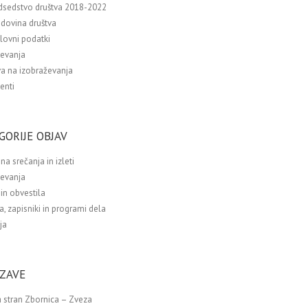
dsedstvo društva 2018-2022
dovina društva
lovni podatki
ževanja
va na izobraževanja
enti
GORIJE OBJAV
na srečanja in izleti
ževanja
in obvestila
a, zapisniki in programi dela
ja
ZAVE
 stran Zbornica – Zveza