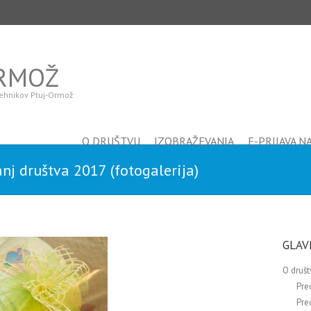
ORMOŽ
 tehnikov Ptuj-Ormož
O DRUŠTVU
IZOBRAŽEVANJA
E-PRIJAVA N
nj društva 2017 (fotogalerija)
GLAV
O društ
Pre
Pre