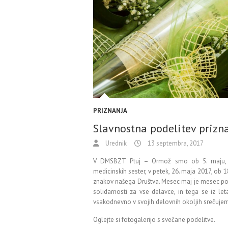
PRIZNANJA
Slavnostna podelitev prizna
Urednik
13 septembra, 2017
V DMSBZT Ptuj – Ormož smo ob 5. maju, 
medicinskih sester, v petek, 26. maja 2017, ob 18
znakov našega Društva. Mesec maj je mesec poml
solidarnosti za vse delavce, in tega se iz l
vsakodnevno v svojih delovnih okoljih srečujem
Oglejte si fotogalerijo s svečane podelitve.