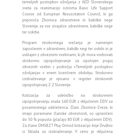
temeljnih postopkov oživljanja z AED Slovenskega
sveta za reanimacijo oziroma Basic Life Support
Course od European Resuscitation Council, ki ga
priporoča Zbornica zdravstvene in babiške nege
Slovenije za vse izvajalce zdravstvene, babiške nege
ter oskrbe.
Program strokovnega srečanja je namenjen
zaposlenim v zdravstveni, babiški negi ter oskrbi in je
usklajen z obveznimi vsebinami, ki jih mora vsebovati
strokovno izpopolnjevanje za izpolnjen pogoj
obveznih vsebin s področja »Temeljnih postopkov
oživljanja« v enem licenčnem obdobju. Strokovno
izobraževanje je vpisano v register strokovnih
izpopolnjevanj Z-Z Slovenije.
Kotizacija za udeležbo na strokovnem
izpopolnjevanju znaša 160 EUR z vključenim DDV za
posameznega udeleženca. Člani Zbornice-Zveze, ki
imajo poravnane članske obveznosti, so upravičeni
do 50 % popusta (plačajo 80 EUR z vključenim DDV).
Za člane DMSBZT Ptuj-Ormož kotizacijo krije Društvo
iz Sklada za izobraževanje. V ceno je vključena