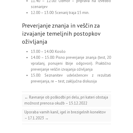
11.40 – 12.00: Odmor – priprava na izvedbo
scenarijev
12.00 – 13.00: Scenarij traja 15 min.
Preverjanje znanja in veščin za
izvajanje temeljnih postopkov
oživljanja
13.00 – 14.00: Kosilo
14.00 – 15.00: Pisno preverjanje znanja (test, 20
vprašanj, ponujeni štirje odgovori). Praktično
preverjanje veščin izvajanja oživljanja
15.00: Seznanitev udeležencev z rezultati
preverjanja, re – test, zaključna diskusija
←
Ravnanje ob poškodbi pri delu, pri kateri obstaja
možnost prenosa okužb – 15.12.2022
Uporaba varnih kanil, igel in brezigelnih konektov
– 17.1.2023
→