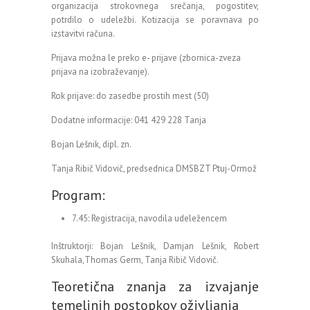
organizacija strokovnega srečanja, pogostitev,
potrdilo o udeležbi. Kotizacija se poravnava po
izstavitvi računa.
Prijava možna le preko e- prijave (zbornica-zveza
prijava na izobraževanje).
Rok prijave: do zasedbe prostih mest (50)
Dodatne informacije: 041 429 228 Tanja
Bojan Lešnik, dipl. zn.
Tanja Ribič Vidovič, predsednica DMSBZT Ptuj-Ormož
Program:
7.45: Registracija, navodila udeležencem
Inštruktorji: Bojan Lešnik, Damjan Lešnik, Robert
Skuhala,Thomas Germ, Tanja Ribič Vidovič.
Teoretična znanja za izvajanje
temeljnih postopkov oživljanja