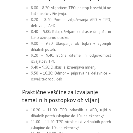
8.00 – 8.20: Algoritem TPO, pristop k osebi, ki ne
kaže znakov življenja.
8.20 – 8.40: Pomen vključevanja AED v TPO,
delovanje AED.
8.40 – 9.00: Kdaj oživljamo odrasle drugače in
kako oživljamo otroke.
9.00 – 9.20: Ukrepanje ob tujkih v zgornjih
dihalnih poteh.
9.20 – 9.40: Etične dileme in odgovornost
izvajalcev TPO.
9.40 – 9.50: Diskusija, izmenjava mnenj.
9.50 – 10.20: Odmor – priprava na delavnice –
osvežitev, rogljiček
Praktične veščine za izvajanje
temeljnih postopkov oživljanj
10.20 – 11.00: TPO odraslih z AED, tujki v
dihalnih poteh /skupine do 10 udeležencev/
11.00 – 11.40: TPO otrok, tujki v dihalnih poteh
/skupine do 10 udeležencev/