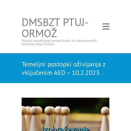
DMSBZT PTUJ-
ORMOŽ
Drušvo medicinski sester, babic in zdravstvenih
tehnikov Ptuj-Ormož
Temeljni postopki oživljanja z
vključenim AED – 10.2.2023