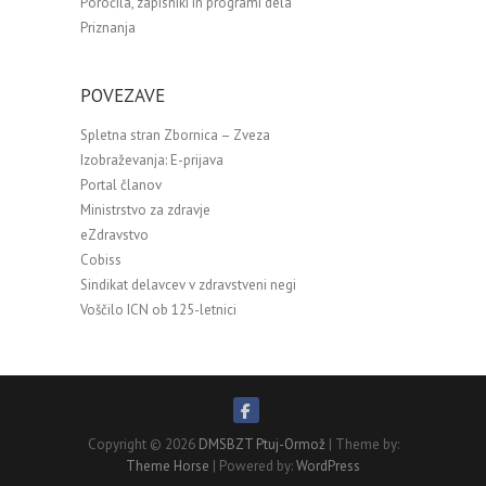
Poročila, zapisniki in programi dela
Priznanja
POVEZAVE
Spletna stran Zbornica – Zveza
Izobraževanja: E-prijava
Portal članov
Ministrstvo za zdravje
eZdravstvo
Cobiss
Sindikat delavcev v zdravstveni negi
Voščilo ICN ob 125-letnici
Copyright © 2026
DMSBZT Ptuj-Ormož
| Theme by:
Theme Horse
| Powered by:
WordPress