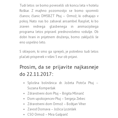
Tudi letos se bomo poveselili ob koncu leta v hotelu
Roškar. Z majhno pozornostjo se bomo spomnili
članov, članic DMSBZT Ptuj – Ormož, ki odhajajo v
pokoj. Nato nas bo zabaval ansambel Rasplet, ki bo
zraven rednega glasbenega in animacijskega
programa letos pripravil prednovoletno vzdušje. Ob
dobri hrani in prijetnem druženju, bomo zaključili še
eno uspešno leto.
S sklepom, ki smo ga sprejeli, je potrebno tudi letos
plačati prispevek v višini 5 eur ob prijavi.
Prosim, da se prijavite najkasneje
do 22.11.2017:
Splošna bolnišnica dr. Jožeta Potrča Ptuj –
Suzana Komperšak
Zdravstveni dom Ptuj – Brigita Mlinarič
Dom upokojencev Ptuj – Sergeja Zebec
Zdravstveni dom Ormož – Boštjan Viher
Zavod Dornava – Jožica Lozinšek
CSO Ormož – Mira Gašparič