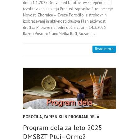
dne 21.1.2025 Dnevni red Ugotovitev sklepčnosti in
izvolitev zapisnikarja Pregled zapisnika 4. redne seje
Novosti Zbornice – Zveze Poročilo iz strokovnih
izobraževanj in aktivnosti društva Plan aktivnosti
društva Priprave na redni občni zbor – 14.3.2025
Razno Prisotni člani: Metka Rašl, Suzana…
Read more
POROČILA, ZAPISNIKI IN PROGRAMI DELA
Program dela za leto 2025
DMSBZT Ptuj–Ormož