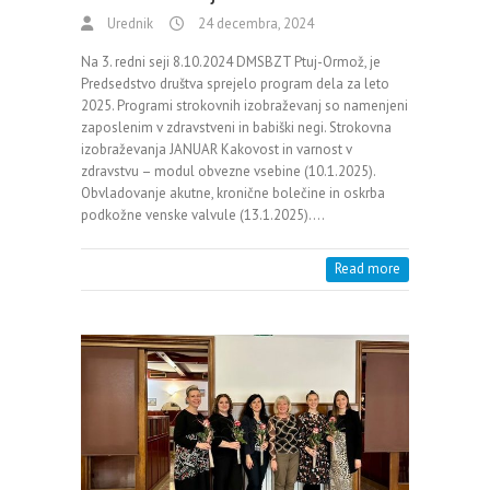
Urednik
24 decembra, 2024
Na 3. redni seji 8.10.2024 DMSBZT Ptuj-Ormož, je
Predsedstvo društva sprejelo program dela za leto
2025. Programi strokovnih izobraževanj so namenjeni
zaposlenim v zdravstveni in babiški negi. Strokovna
izobraževanja JANUAR Kakovost in varnost v
zdravstvu – modul obvezne vsebine (10.1.2025).
Obvladovanje akutne, kronične bolečine in oskrba
podkožne venske valvule (13.1.2025).…
Read more