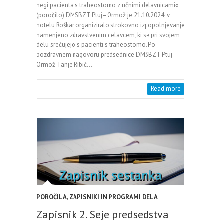
negi pacienta s traheostomo z učnimi delavnicami«
(poročilo) DMSBZT Ptuj–Ormož je 21.10.2024, v
hotelu Roškar organiziralo strokovno izpopolnjevanje
namenjeno zdravstvenim delavcem, ki se pri svojem
delu srečujejo s pacienti s traheostomo. Po
pozdravnem nagovoru predsednice DMSBZT Ptuj-
Ormož Tanje Ribič…
Read more
POROČILA, ZAPISNIKI IN PROGRAMI DELA
Zapisnik 2. Seje predsedstva