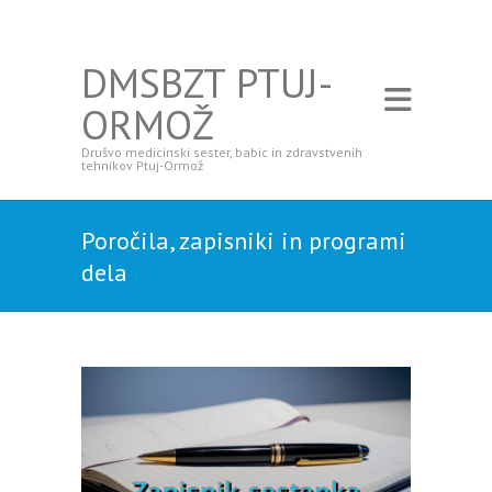
DMSBZT PTUJ-
ORMOŽ
Drušvo medicinski sester, babic in zdravstvenih
tehnikov Ptuj-Ormož
Poročila, zapisniki in programi
dela