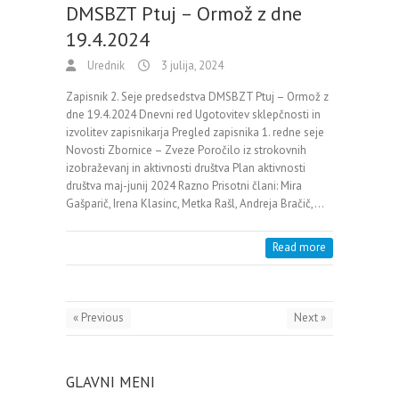
DMSBZT Ptuj – Ormož z dne
19.4.2024
Urednik
3 julija, 2024
Zapisnik 2. Seje predsedstva DMSBZT Ptuj – Ormož z
dne 19.4.2024 Dnevni red Ugotovitev sklepčnosti in
izvolitev zapisnikarja Pregled zapisnika 1. redne seje
Novosti Zbornice – Zveze Poročilo iz strokovnih
izobraževanj in aktivnosti društva Plan aktivnosti
društva maj-junij 2024 Razno Prisotni člani: Mira
Gašparič, Irena Klasinc, Metka Rašl, Andreja Bračič,…
Read more
« Previous
Next »
GLAVNI MENI