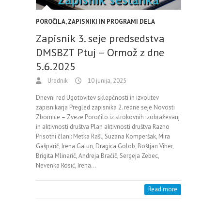
POROČILA, ZAPISNIKI IN PROGRAMI DELA
Zapisnik 3. seje predsedstva
DMSBZT Ptuj – Ormož z dne
5.6.2025
Urednik
10 junija, 2025
Dnevni red Ugotovitev sklepčnosti in izvolitev
zapisnikarja Pregled zapisnika 2. redne seje Novosti
Zbornice – Zveze Poročilo iz strokovnih izobraževanj
in aktivnosti društva Plan aktivnosti društva Razno
Prisotni člani: Metka Rašl, Suzana Komperšak, Mira
Gašparič, Irena Galun, Dragica Golob, Boštjan Viher,
Brigita Mlinarič, Andreja Bračič, Sergeja Zebec,
Nevenka Rosić, Irena…
Read more